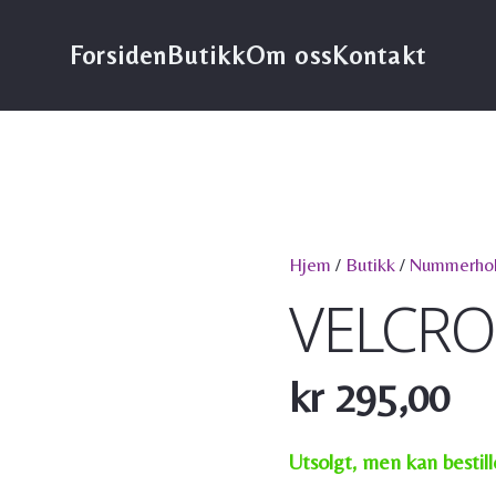
Forsiden
Butikk
Om oss
Kontakt
Hjem
/
Butikk
/
Nummerhol
VELCRO
kr
295,00
Utsolgt, men kan bestill