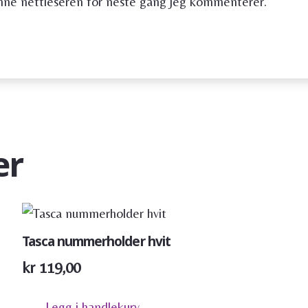
enne nettleseren for neste gang jeg kommenterer.
er
Tasca nummerholder hvit
kr
119,00
Legg i handlekurv