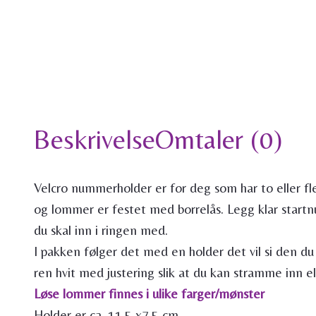
Beskrivelse
Omtaler (0)
Velcro nummerholder er for deg som har to eller fl
og lommer er festet med borrelås. Legg klar start
du skal inn i ringen med.
I pakken følger det med en holder det vil si den du
ren hvit med justering slik at du kan stramme inn ell
Løse lommer finnes i ulike farger/mønster
Holder er ca. 11,5 x7,5 cm