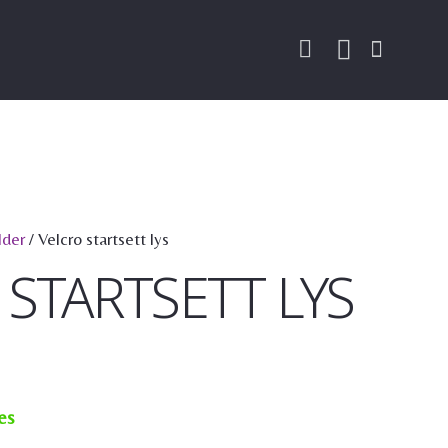
der
/ Velcro startsett lys
 STARTSETT LYS
es