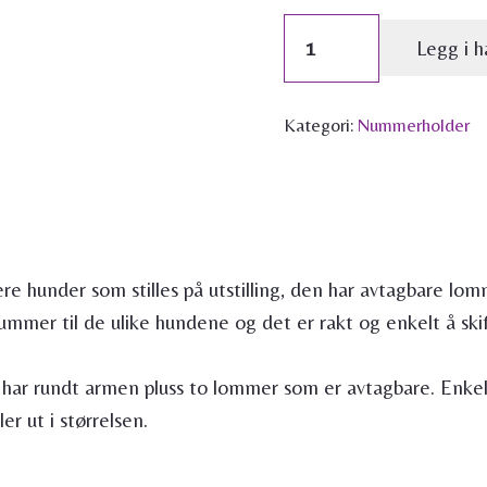
Velcro
Legg i h
startsett
lys
Kategori:
Nummerholder
antall
ere hunder som stilles på utstilling, den har avtagbare l
nummer til de ulike hundene og det er rakt og enkelt å s
 har rundt armen pluss to lommer som er avtagbare. Enkelt
er ut i størrelsen.