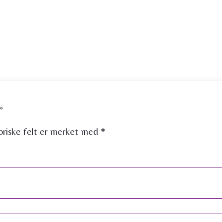
s»
oriske felt er merket med
*