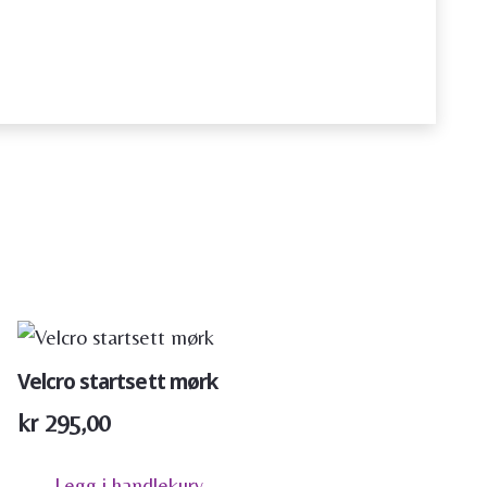
Velcro startsett mørk
kr
295,00
Legg i handlekurv