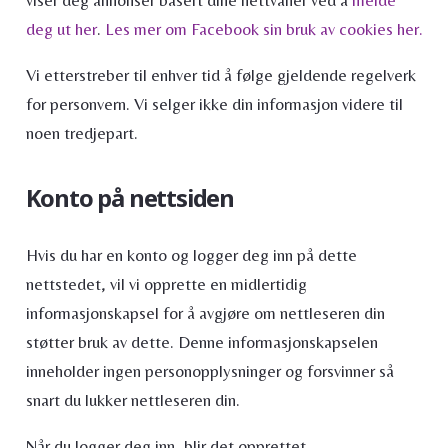
viser deg annonser basert dine nettvaner ved å
melde
deg ut her
.
Les mer om Facebook sin bruk av cookies her.
Vi etterstreber til enhver tid å følge gjeldende regelverk
for personvern. Vi selger ikke din informasjon videre til
noen tredjepart.
Konto på nettsiden
Hvis du har en konto og logger deg inn på dette
nettstedet, vil vi opprette en midlertidig
informasjonskapsel for å avgjøre om nettleseren din
støtter bruk av dette. Denne informasjonskapselen
inneholder ingen personopplysninger og forsvinner så
snart du lukker nettleseren din.
Når du logger deg inn, blir det opprettet