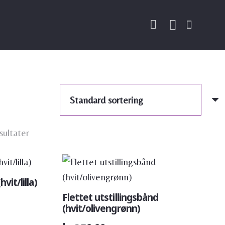
esultater
vit/lilla)
Flettet utstillingsbånd
(hvit/olivengrønn)