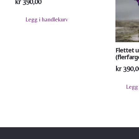
kr
390,00
Legg i handlekurv
Flettet u
(flerfarge
kr
390,0
Legg 